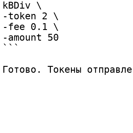
kBDiv \

-token 2 \

-fee 0.1 \

-amount 50

```
