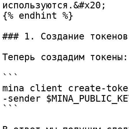
используются.&#x20;

{% endhint %}

### 1. Создание токенов

Теперь создадим токены:

```

mina client create-token
-sender $MINA_PUBLIC_KEY
```
