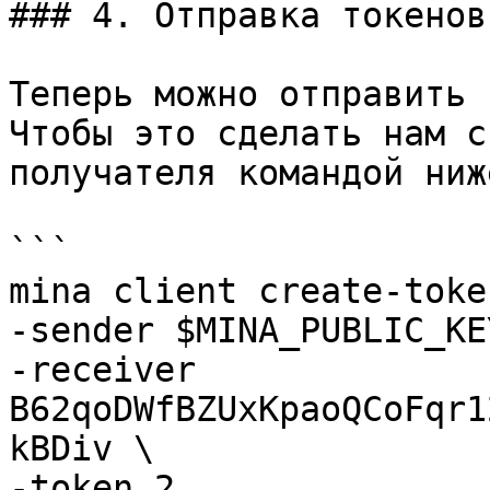
### 4. Отправка токенов

Теперь можно отправить 
Чтобы это сделать нам с
получателя командой ниже
```

mina client create-toke
-sender $MINA_PUBLIC_KEY
-receiver 
B62qoDWfBZUxKpaoQCoFqr1
kBDiv \

-token 2
