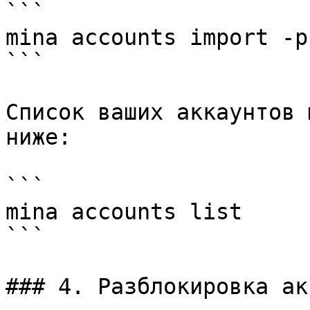
```

mina accounts import -p
```

Список ваших аккаунтов 
ниже:

```

mina accounts list

```

### 4. Разблокировка ак