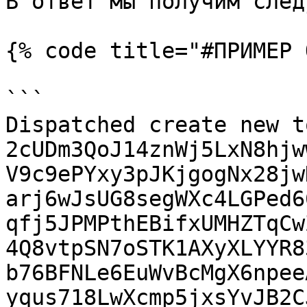
В ответ мы получим след
{% code title="#ПРИМЕР 
```

Dispatched create new t
2cUDm3QoJ14znWj5LxN8hjw
V9c9ePYxy3pJKjgogNx28jw
arj6wJsUG8segWXc4LGPed6
qfj5JPMPthEBifxUMHZTqCw
4Q8vtpSN7oSTK1AXyXLYYR8
b76BFNLe6EuWvBcMgX6npee
yqus718LwXcmp5jxsYvJB2C