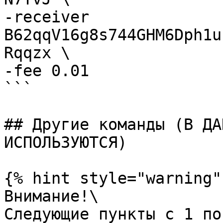
-receiver 
B62qqV16g8s744GHM6Dph1u
Rqqzx \

-fee 0.01

```

## Другие команды (В ДА
ИСПОЛЬЗУЮТСЯ)

{% hint style="warning" 
Внимание!\

Следующие пункты с 1 по