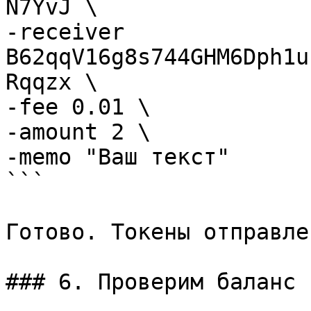
N7YvJ \

-receiver 
B62qqV16g8s744GHM6Dph1u
Rqqzx \

-fee 0.01 \

-amount 2 \

-memo "Ваш текст"

```

Готово. Токены отправлен
### 6. Проверим баланс 