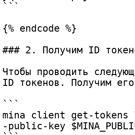
```

{% endcode %}

### 2. Получим ID токено
Чтобы проводить следующ
ID токенов. Получим его
```

mina client get-tokens \
-public-key $MINA_PUBLI