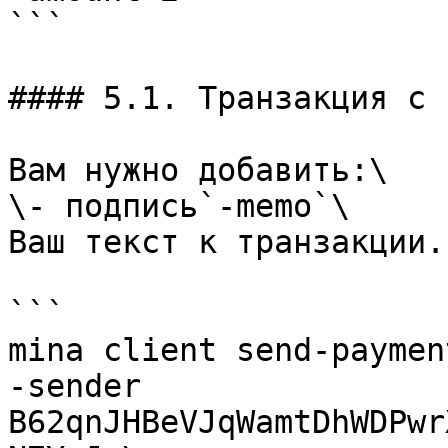
```

#### 5.1. Транзакция с 
Вам нужно добавить:\

\- подпись`-memo`\

Ваш текст к транзакции.

```

mina client send-payment
-sender 
B62qnJHBeVJqWamtDhWDPwr