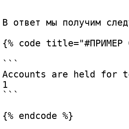
```

В ответ мы получим след
{% code title="#ПРИМЕР 
```

Accounts are held for t
1

```

{% endcode %}
