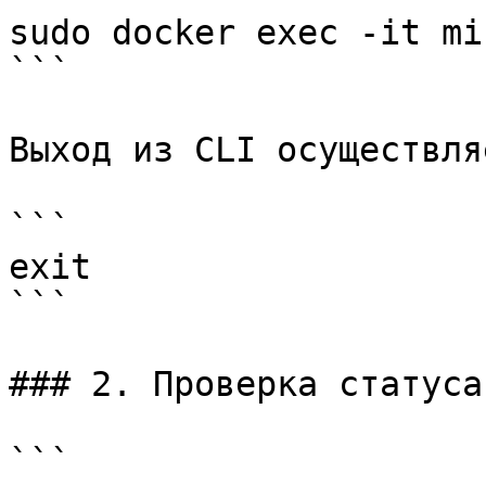
sudo docker exec -it mi
```

Выход из CLI осуществля
```

exit

```

### 2. Проверка статуса
```
