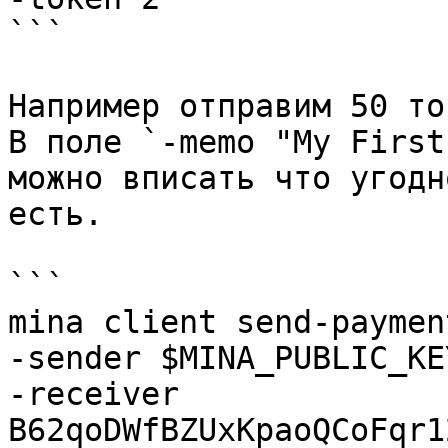
```

Например отправим 50 то
В поле `-memo "My First
можно вписать что угодн
есть.

```

mina client send-payment
-sender $MINA_PUBLIC_KEY
-receiver 
B62qoDWfBZUxKpaoQCoFqr1