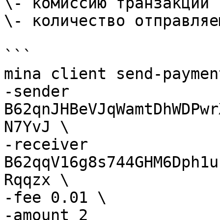
\- комиссию транзакции 
\- количество отправляе
```

mina client send-payment
-sender 
B62qnJHBeVJqWamtDhWDPwr
N7YvJ \

-receiver 
B62qqV16g8s744GHM6Dph1u
Rqqzx \

-fee 0.01 \

-amount 2
