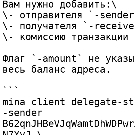
Вам нужно добавить:\

\- отправителя `-sender`
\- получателя `-receiver
\- комиссию транзакции 
Флаг `-amount` не указы
весь баланс адреса.

```

mina client delegate-st
-sender 
B62qnJHBeVJqWamtDhWDPwr
N7YvJ \
