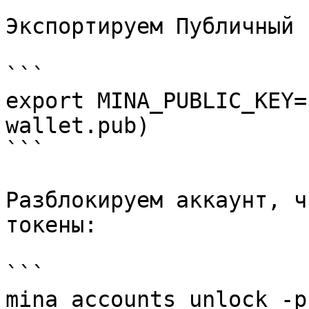
Экспортируем Публичный 
```

export MINA_PUBLIC_KEY=
wallet.pub)

```

Разблокируем аккаунт, ч
токены:

```

mina accounts unlock -p