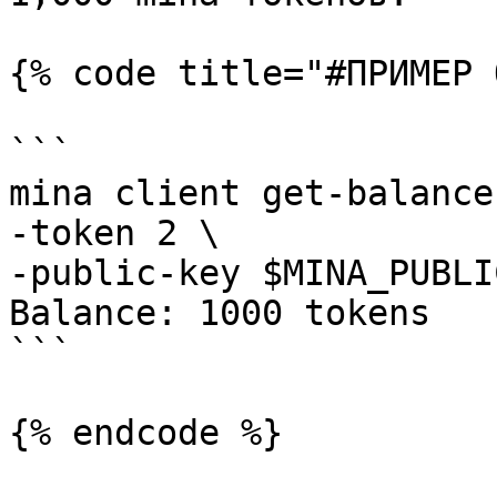
{% code title="#ПРИМЕР 
```

mina client get-balance 
-token 2 \

-public-key $MINA_PUBLI
Balance: 1000 tokens

```

{% endcode %}
