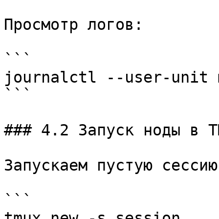
Просмотр логов:

```

journalctl --user-unit 
```

### 4.2 Запуск ноды в TM
Запускаем пустую сессию
```

tmux new -s session
