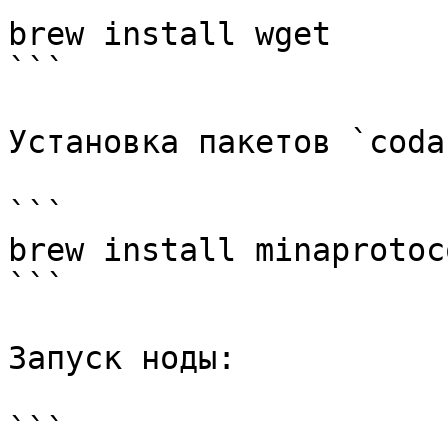
brew install wget

```

Установка пакетов `coda`
```

brew install minaprotoc
```

Запуск ноды:

```
