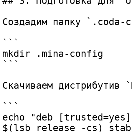
## 3. Подготовка для `U
Создадим папку `.coda-c
```

mkdir .mina-config

```

Скачиваем дистрибутив `
```

echo "deb [trusted=yes]
$(lsb_release -cs) stab