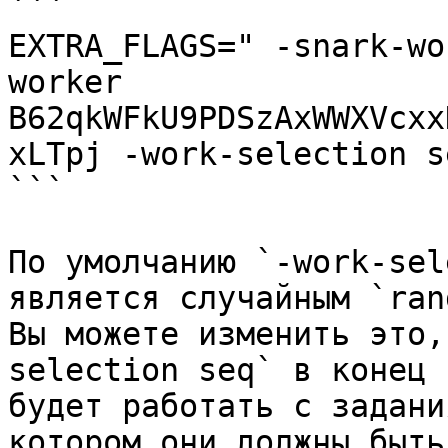
```

EXTRA_FLAGS=" -snark-wo
worker 
B62qkWFkU9PDSzAxWWXVcxx
xLTpj -work-selection se
```

По умолчанию `-work-sel
является случайным `rand
Вы можете изменить это,
selection seq` в конец 
будет работать с задани
котором они должны быть