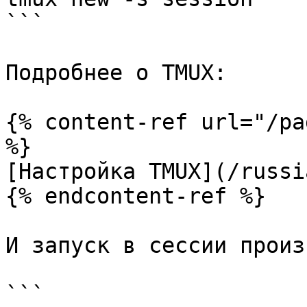
```

Подробнее о TMUX:

{% content-ref url="/pa
%}

[Настройка TMUX](/russi
{% endcontent-ref %}

И запуск в сессии произ
```
