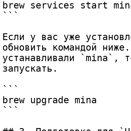
brew services start mina
```

Если у вас уже установл
обновить командой ниже.
устанавливали `mina`, т
запускать.

```

brew upgrade mina

```
