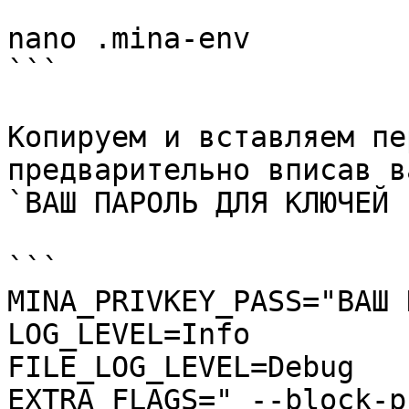
```

nano .mina-env

```

Копируем и вставляем пе
предварительно вписав в
`ВАШ ПАРОЛЬ ДЛЯ КЛЮЧЕЙ 
```

MINA_PRIVKEY_PASS="ВАШ 
LOG_LEVEL=Info

FILE_LOG_LEVEL=Debug

EXTRA_FLAGS=" --block-p