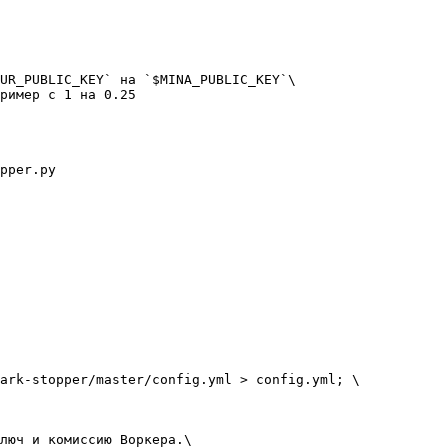
UR_PUBLIC_KEY` на `$MINA_PUBLIC_KEY`\

ример с 1 на 0.25

pper.py

ark-stopper/master/config.yml > config.yml; \

люч и комиссию Воркера.\
