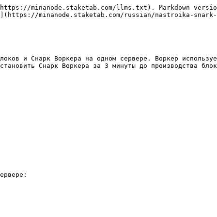
https://minanode.staketab.com/llms.txt). Markdown versio
](https://minanode.staketab.com/russian/nastroika-snark-
локов и Снарк Воркера на одном сервере. Воркер используе
становить Снарк Воркера за 3 минуты до производства блок
ервере:
