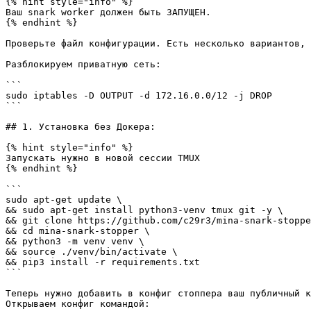
{% hint style="info" %}

Ваш snark worker должен быть ЗАПУЩЕН.

{% endhint %}

Проверьте файл конфигурации. Есть несколько вариантов, 
Разблокируем приватную сеть:

```

sudo iptables -D OUTPUT -d 172.16.0.0/12 -j DROP

```

## 1. Установка без Докера:

{% hint style="info" %}

Запускать нужно в новой сессии TMUX

{% endhint %}

```

sudo apt-get update \

&& sudo apt-get install python3-venv tmux git -y \

&& git clone https://github.com/c29r3/mina-snark-stoppe
&& cd mina-snark-stopper \

&& python3 -m venv venv \

&& source ./venv/bin/activate \

&& pip3 install -r requirements.txt

```

Теперь нужно добавить в конфиг стоппера ваш публичный к
Открываем конфиг командой:
