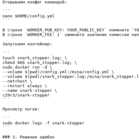
Открываем конфиг командой:

```

nano $HOME/config.yml

```

В строке `WORKER_PUB_KEY: YOUR_PUBLIC_KEY` измените `YO
В строке `WORKER_FEE: 1` замените значение комиссии нап
Запускаем контейнер:

```

touch snark_stopper.log; \

chmod 666 snark_stopper.log; \

sudo docker run -d \

--volume $(pwd)/config.yml:/mina/config.yml \

--volume $(pwd)/snark_stopper.log:/mina/snark_stopper.l
--net=host \

--restart always \

--name snark-stopper \

c29r3/snark-stopper

```

Просмотр логов:

```

sudo docker logs -f snark-stopper

```

### 3. Решения ошибок
