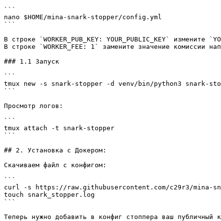
```

nano $HOME/mina-snark-stopper/config.yml

```

В строке `WORKER_PUB_KEY: YOUR_PUBLIC_KEY` измените `YO
В строке `WORKER_FEE: 1` замените значение комиссии нап
### 1.1 Запуск

```

tmux new -s snark-stopper -d venv/bin/python3 snark-sto
```

Просмотр логов:

```

tmux attach -t snark-stopper

```

## 2. Установка с Докером:

Скачиваем файл с конфигом:

```

curl -s https://raw.githubusercontent.com/c29r3/mina-sn
touch snark_stopper.log

```

Теперь нужно добавить в конфиг стоппера ваш публичный к