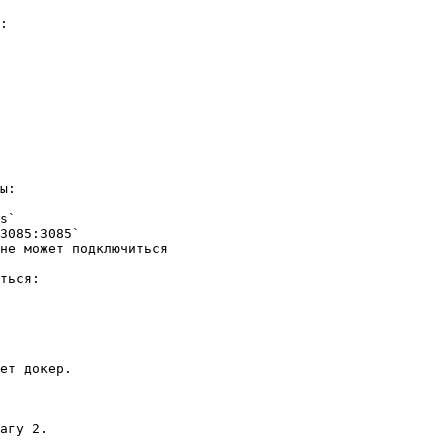
:

ы:

s`

3085:3085`

не может подключиться

ться:

ет докер.

агу 2.
