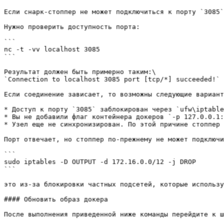
Если снарк-стоппер не может подключиться к порту `3085`
Нужно проверить доступность порта:

```

nc -t -vv localhost 3085

```

Результат должен быть примерно таким:\

`Connection to localhost 3085 port [tcp/*] succeeded!`

Если соединение зависает, то возможны следующие вариант
* Доступ к порту `3085` заблокирован через `ufw\iptable
* Вы не добавили флаг контейнера докеров `-p 127.0.0.1:
* Узел еще не синхронизирован. По этой причине стоппер 
Порт отвечает, но стоппер по-прежнему не может подключи
```

sudo iptables -D OUTPUT -d 172.16.0.0/12 -j DROP

```

это из-за блокировки частных подсетей, которые использу
#### Обновить образ докера

После выполнения приведенной ниже команды перейдите к ш