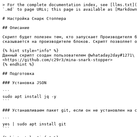
> For the complete documentation index, see [llms.txt](
`.md` to page URLs; this page is available as [Markdown
# Настройка Снарк Стоппера

## Описание

Скрипт будет полезен тем, кто запускает Производителя б
сказывается на производителе блоков. Скрипт позволяет о
{% hint style="info" %}

Данный скрипт создан пользователем @whataday2day#1271\

<https://github.com/c29r3/mina-snark-stopper>

{% endhint %}

## Подготовка

### Установка JSON

```

sudo apt install jq -y

```

### Устанавливаем пакет git, если он не установлен на с
```

yes | sudo apt install git

```
